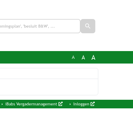
A
A
A
iBabs Vergadermanagement
Inloggen