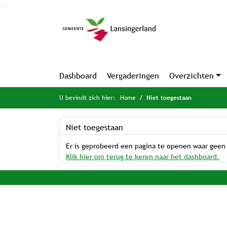
Ga naar de inhoud van deze pagina
Ga naar het zoeken
Ga naar het menu
Dashboard
Vergaderingen
Overzichten
U bevindt zich hier:
Home
Niet toegestaan
Niet toegestaan
Er is geprobeerd een pagina te openen waar geen
Klik hier om terug te keren naar het dashboard.