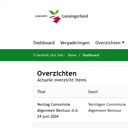
Ga naar de inhoud van deze pagina
Ga naar het zoeken
Ga naar het menu
Dashboard
Vergaderingen
Overzichten
U bevindt zich hier:
Home
Dashboard
Overzichten
Actuele overzicht items
Titel
Soort
Verslag Commissie
Verslagen Commissie
Algemeen Bestuur d.d.
Algemeen Bestuur
24 juni 2026