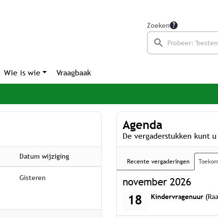
Zoeken
Wie is wie
Vraagbaak
Agenda
De vergaderstukken kunt u
Datum wijziging
Recente vergaderingen
Toekom
Gisteren
november 2026
woensdag 18 november
18
Kindervragenuur
(Raa