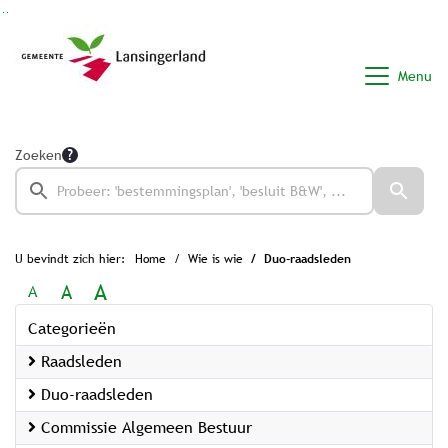
Ga naar de inhoud van deze pagina
Ga naar het zoeken
Ga naar het menu
Menu
Zoeken
U bevindt zich hier:
Home
Wie is wie
Duo-raadsleden
A
A
A
Categorieën
Raadsleden
Duo-raadsleden
Commissie Algemeen Bestuur