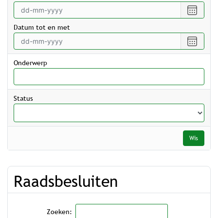
Selecte
een
Datum tot en met
datum
vanaf
Selecte
een
datum
Onderwerp
tot
en
met
Status
Wis
Raadsbesluiten
Zoeken: