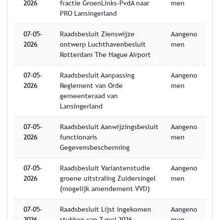
2026
fractie GroenLinks-PvdA naar
men
PRO Lansingerland
07-05-
Raadsbesluit Zienswijze
Aangeno
2026
ontwerp Luchthavenbesluit
men
Rotterdam The Hague Airport
07-05-
Raadsbesluit Aanpassing
Aangeno
2026
Reglement van Orde
men
gemeenteraad van
Lansingerland
07-05-
Raadsbesluit Aanwijzingsbesluit
Aangeno
2026
functionaris
men
Gegevensbescherming
07-05-
Raadsbesluit Variantenstudie
Aangeno
2026
groene uitstraling Zuidersingel
men
(mogelijk amendement VVD)
07-05-
Raadsbesluit Lijst ingekomen
Aangeno
2026
stukken van 7 mei 2026
men