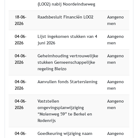
(LOO2) nabij Noordeindseweg
18-06-
Raadsbesluit Financiën LOO2
Aangeno
2026
men
04-06-
Lijst ingekomen stukken van 4
Aangeno
2026
juni 2026
men
04-06-
Geheimhouding vertrouwelijke
Aangeno
2026
stukken Gemeenschappelijke
men
regeling Bleizo
04-06-
Aanvullen fonds Starterslening
Aangeno
2026
men
04-06-
Vaststellen
Aangeno
2026
omgevingsplanwijziging
men
“Molenweg 59” te Berkel en
Rodenrijs
04-06-
Goedkeuring wijziging naam
Aangeno