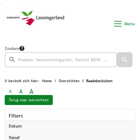
Ga naar de inhoud van deze pagina
Ga naar het zoeken
Ga naar het menu
Menu
Zoeken
U bevindt zich hier:
Home
Overzichten
Raadsbesluiten
A
A
A
Terug naar overzichten
Filters
Datum
vanaf