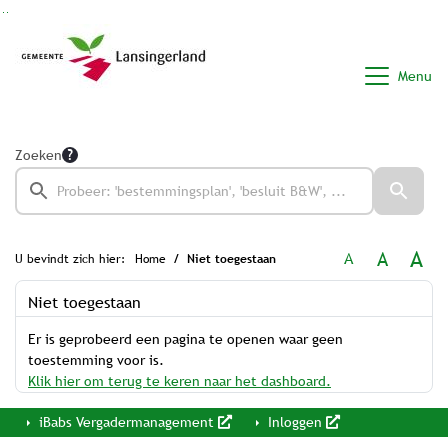
Ga naar de inhoud van deze pagina
Ga naar het zoeken
Ga naar het menu
Menu
Zoeken
A
A
A
U bevindt zich hier:
Home
Niet toegestaan
Niet toegestaan
Er is geprobeerd een pagina te openen waar geen
toestemming voor is.
Klik hier om terug te keren naar het dashboard.
iBabs Vergadermanagement
Inloggen