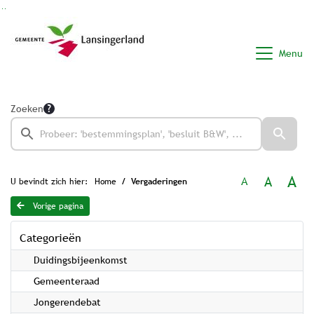
Ga naar de inhoud van deze pagina
Ga naar het zoeken
Ga naar het menu
Menu
Zoeken
A
A
A
U bevindt zich hier:
Home
Vergaderingen
Vorige pagina
Categorieën
Duidingsbijeenkomst
Gemeenteraad
Jongerendebat