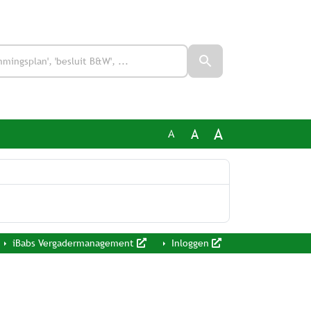
A
A
A
iBabs Vergadermanagement
Inloggen