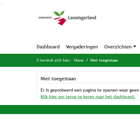
Ga naar de inhoud van deze pagina
Ga naar het zoeken
Ga naar het menu
Dashboard
Vergaderingen
Overzichten
U bevindt zich hier:
Home
Niet toegestaan
Niet toegestaan
Er is geprobeerd een pagina te openen waar geen
Klik hier om terug te keren naar het dashboard.