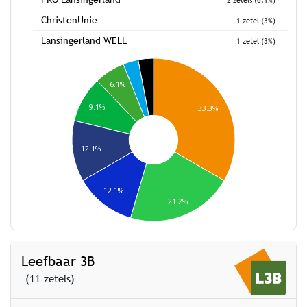
ChristenUnie
1 zetel (3%)
Lansingerland WELL
1 zetel (3%)
6.1%
9.1%
33.3%
12.1%
12.1%
21.2%
Leefbaar 3B
(11 zetels)