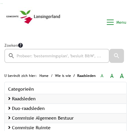
Ga naar de inhoud van deze pagina
Ga naar het zoeken
Ga naar het menu
Menu
Zoeken
A
A
A
U bevindt zich hier:
Home
Wie is wie
Raadsleden
Categorieën
Raadsleden
Duo-raadsleden
Commissie Algemeen Bestuur
Commissie Ruimte