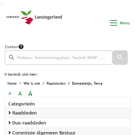
Ga naar de inhoud van deze pagina
Ga naar het zoeken
Ga naar het menu
Menu
Zoeken
U bevindt zich hier:
Home
Wie is wie
Raadsleden
Duivesteijn, Terry
A
A
A
Categorieën
Raadsleden
Duo-raadsleden
Commissie Algemeen Bestuur