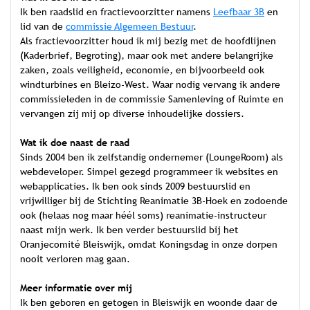
Ik ben raadslid en fractievoorzitter namens
Leefbaar 3B
en
lid van de
commissie Algemeen Bestuur
.
Als fractievoorzitter houd ik mij bezig met de hoofdlijnen
(Kaderbrief, Begroting), maar ook met andere belangrijke
zaken, zoals veiligheid, economie, en bijvoorbeeld ook
windturbines en Bleizo-West. Waar nodig vervang ik andere
commissieleden in de commissie Samenleving of Ruimte en
vervangen zij mij op diverse inhoudelijke dossiers.
Wat ik doe naast de raad
Sinds 2004 ben ik zelfstandig ondernemer (LoungeRoom) als
webdeveloper. Simpel gezegd programmeer ik websites en
webapplicaties. Ik ben ook sinds 2009 bestuurslid en
vrijwilliger bij de Stichting Reanimatie 3B-Hoek en zodoende
ook (helaas nog maar héél soms) reanimatie-instructeur
naast mijn werk. Ik ben verder bestuurslid bij het
Oranjecomité Bleiswijk, omdat Koningsdag in onze dorpen
nooit verloren mag gaan.
Meer informatie over mij
Ik ben geboren en getogen in Bleiswijk en woonde daar de