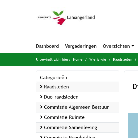
Ga naar de inhoud van deze pagina
Ga naar het zoeken
Ga naar het menu
Dashboard
Vergaderingen
Overzichten
U bevindt zich hier:
Home
Wie is wie
Raadsleden
Categorieën
D
Raadsleden
Duo-raadsleden
Commissie Algemeen Bestuur
Commissie Ruimte
Commissie Samenleving
Commissie Begeleiding