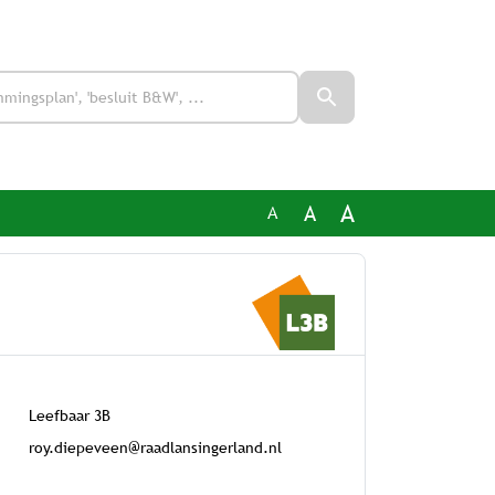
A
A
A
Leefbaar 3B
roy.diepeveen@raadlansingerland.nl