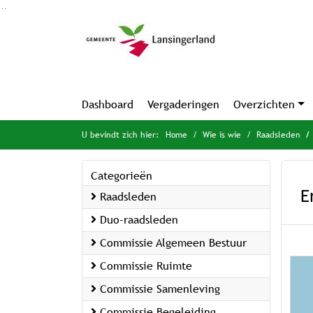
Ga naar de inhoud van deze pagina
Ga naar het zoeken
Ga naar het menu
Dashboard
Vergaderingen
Overzichten
U bevindt zich hier:
Home
Wie is wie
Raadsleden
Categorieën
E
Raadsleden
Duo-raadsleden
Commissie Algemeen Bestuur
Commissie Ruimte
Commissie Samenleving
Commissie Begeleiding