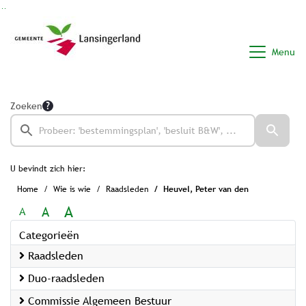
Ga naar de inhoud van deze pagina
Ga naar het zoeken
Ga naar het menu
Menu
Zoeken
U bevindt zich hier:
Home
Wie is wie
Raadsleden
Heuvel, Peter van den
A
A
A
Categorieën
Raadsleden
Duo-raadsleden
Commissie Algemeen Bestuur