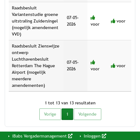
Raadsbesluit
Variantenstudie groene
07-05-
uitstraling Zuidersingel
voor
2026
voor
(mogelijk amendement
VVD)
Raadsbesluit Zienswijze
ontwerp
Luchthavenbesluit
07-05-
Rotterdam The Hague
voor
2026
voor
Airport (mogelijk
meerdere
amendementen)
1 tot 13 van 13 resultaten
Vorige
1
Volgende
iBabs Vergadermanagement
Inloggen