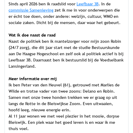
Sinds april 2026 ben ik raadslid voor
Leefbaar 3B
. In de
commissie Samenleving
zet ik me in voor onderwerpen die
er écht toe doen, onder andere: welzijn, cultuur, WMO en
sociale zaken. Dicht bij de mensen, daar waar het gebeurt.
Wat ik doe naast de raad
Naast de politiek ben ik mantelzorger voor mijn zoon Robin
(24/7 zorg), die dit jaar start met de studie Bestuurskunde
aan De Haagse Hogeschool en zelf ook al politiek actief is bij
Leefbaar 3B. Daarnaast ben ik bestuurslid bij de Voedselbank
Lansingerland.
Meer informatie over mij
Ik ben Peter van den Heuvel (61), getrouwd met Marlies de
Wilde en trotse vader van twee zoons: Delano en Robin.
Samen met onze twee honden trekken we er graag op uit
langs de Rotte in de Bleiswijkse Zoom. Even uitwaaien,
hoofd leeg, nieuwe energie erin.
Al 11 jaar wonen we met veel plezier in het mooie, dorpse
Bleiswijk. Een plek waar het goed leven is en waar ik me
thuis voel.