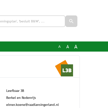
A
A
A
Leefbaar 3B
Berkel en Rodenrijs
elmer.koene@raadlansingerland.nl