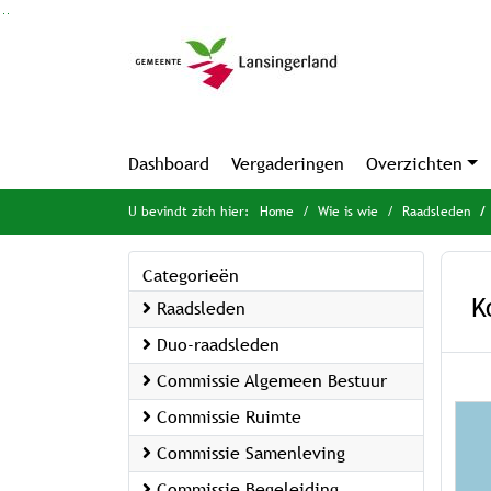
Ga naar de inhoud van deze pagina
Ga naar het zoeken
Ga naar het menu
Dashboard
Vergaderingen
Overzichten
U bevindt zich hier:
Home
Wie is wie
Raadsleden
Categorieën
K
Raadsleden
Duo-raadsleden
Commissie Algemeen Bestuur
Commissie Ruimte
Commissie Samenleving
Commissie Begeleiding