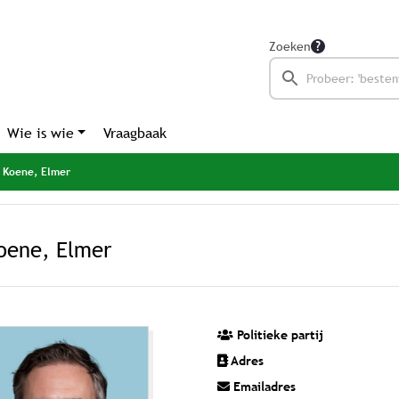
Zoeken
Wie is wie
Vraagbaak
Koene, Elmer
oene, Elmer
Politieke partij
Adres
Emailadres