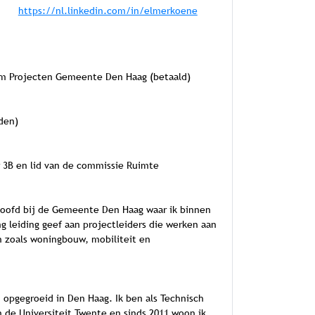
https://nl.linkedin.com/in/elmerkoene
um Projecten Gemeente Den Haag (betaald)
eden)
r 3B en lid van de commissie Ruimte
shoofd bij de Gemeente Den Haag waar ik binnen
ng leiding geef aan projectleiders die werken aan
 zoals woningbouw, mobiliteit en
 opgegroeid in Den Haag. Ik ben als Technisch
 de Universiteit Twente en sinds 2011 woon ik