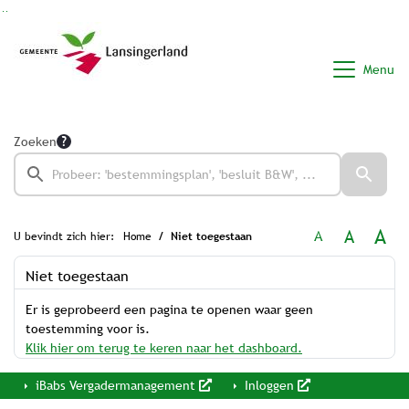
Ga naar de inhoud van deze pagina
Ga naar het zoeken
Ga naar het menu
Menu
Zoeken
A
A
A
U bevindt zich hier:
Home
Niet toegestaan
Niet toegestaan
Er is geprobeerd een pagina te openen waar geen
toestemming voor is.
Klik hier om terug te keren naar het dashboard.
iBabs Vergadermanagement
Inloggen