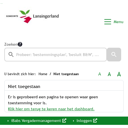
Ga naar de inhoud van deze pagina
Ga naar het zoeken
Ga naar het menu
Menu
Zoeken
A
A
A
U bevindt zich hier:
Home
Niet toegestaan
Niet toegestaan
Er is geprobeerd een pagina te openen waar geen
toestemming voor is.
Klik hier om terug te keren naar het dashboard.
iBabs Vergadermanagement
Inloggen