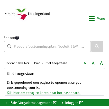
Ga naar de inhoud van deze pagina
Ga naar het zoeken
Ga naar het menu
Menu
Zoeken
A
A
A
U bevindt zich hier:
Home
Niet toegestaan
Niet toegestaan
Er is geprobeerd een pagina te openen waar geen
toestemming voor is.
Klik hier om terug te keren naar het dashboard.
iBabs Vergadermanagement
Inloggen