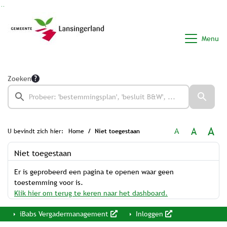
Ga naar de inhoud van deze pagina
Ga naar het zoeken
Ga naar het menu
Menu
Zoeken
A
A
A
U bevindt zich hier:
Home
Niet toegestaan
Niet toegestaan
Er is geprobeerd een pagina te openen waar geen
toestemming voor is.
Klik hier om terug te keren naar het dashboard.
iBabs Vergadermanagement
Inloggen