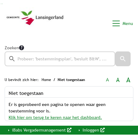
Ga naar de inhoud van deze pagina
Ga naar het zoeken
Ga naar het menu
Menu
Zoeken
A
A
A
U bevindt zich hier:
Home
Niet toegestaan
Niet toegestaan
Er is geprobeerd een pagina te openen waar geen
toestemming voor is.
Klik hier om terug te keren naar het dashboard.
iBabs Vergadermanagement
Inloggen