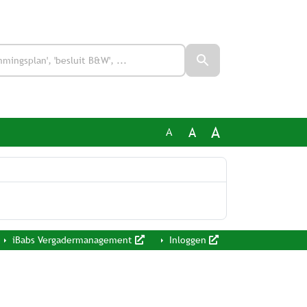
A
A
A
iBabs Vergadermanagement
Inloggen