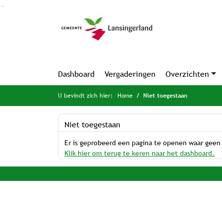
Ga naar de inhoud van deze pagina
Ga naar het zoeken
Ga naar het menu
Dashboard
Vergaderingen
Overzichten
U bevindt zich hier:
Home
Niet toegestaan
Niet toegestaan
Er is geprobeerd een pagina te openen waar geen
Klik hier om terug te keren naar het dashboard.