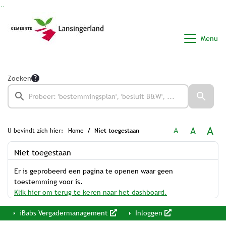
Ga naar de inhoud van deze pagina
Ga naar het zoeken
Ga naar het menu
Menu
Zoeken
A
A
A
U bevindt zich hier:
Home
Niet toegestaan
Niet toegestaan
Er is geprobeerd een pagina te openen waar geen
toestemming voor is.
Klik hier om terug te keren naar het dashboard.
iBabs Vergadermanagement
Inloggen