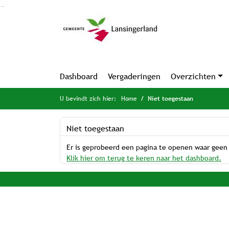
Ga naar de inhoud van deze pagina
Ga naar het zoeken
Ga naar het menu
Dashboard
Vergaderingen
Overzichten
U bevindt zich hier:
Home
Niet toegestaan
Niet toegestaan
Er is geprobeerd een pagina te openen waar geen
Klik hier om terug te keren naar het dashboard.