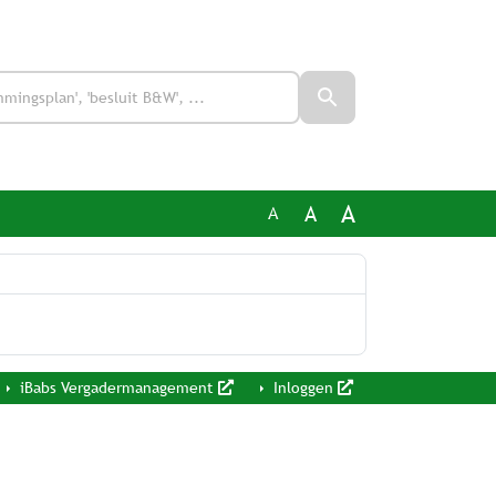
A
A
A
iBabs Vergadermanagement
Inloggen