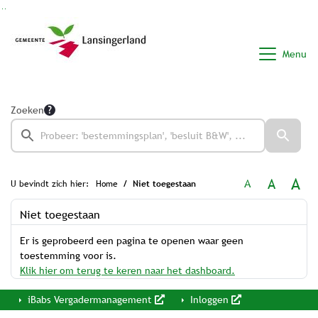
Ga naar de inhoud van deze pagina
Ga naar het zoeken
Ga naar het menu
Menu
Zoeken
A
A
A
U bevindt zich hier:
Home
Niet toegestaan
Niet toegestaan
Er is geprobeerd een pagina te openen waar geen
toestemming voor is.
Klik hier om terug te keren naar het dashboard.
iBabs Vergadermanagement
Inloggen