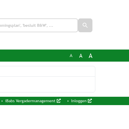
A
A
A
iBabs Vergadermanagement
Inloggen