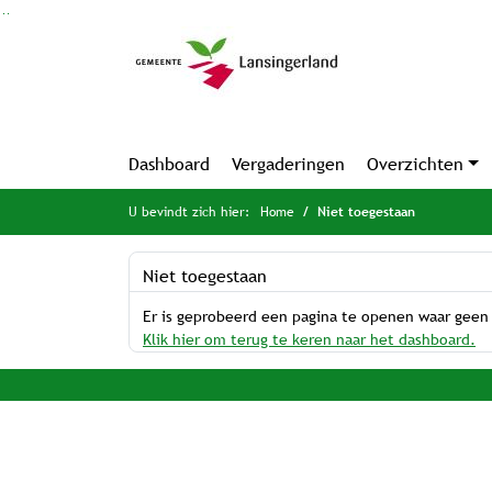
Ga naar de inhoud van deze pagina
Ga naar het zoeken
Ga naar het menu
Dashboard
Vergaderingen
Overzichten
U bevindt zich hier:
Home
Niet toegestaan
Niet toegestaan
Er is geprobeerd een pagina te openen waar geen
Klik hier om terug te keren naar het dashboard.