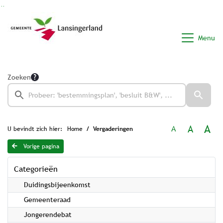
Ga naar de inhoud van deze pagina
Ga naar het zoeken
Ga naar het menu
Menu
Zoeken
A
A
A
U bevindt zich hier:
Home
Vergaderingen
Vorige pagina
Categorieën
Duidingsbijeenkomst
Gemeenteraad
Jongerendebat