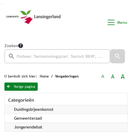
Ga naar de inhoud van deze pagina
Ga naar het zoeken
Ga naar het menu
Menu
Zoeken
A
A
A
U bevindt zich hier:
Home
Vergaderingen
Vorige pagina
Categorieën
Duidingsbijeenkomst
Gemeenteraad
Jongerendebat