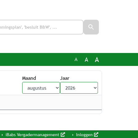
A
A
A
Maand
Jaar
iBabs Vergadermanagement
Inloggen