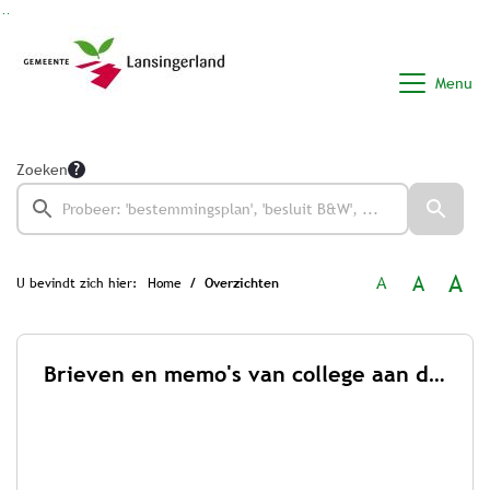
Ga naar de inhoud van deze pagina
Ga naar het zoeken
Ga naar het menu
Menu
Zoeken
A
A
A
U bevindt zich hier:
Home
Overzichten
Brieven en memo's van college aan de raad 2026