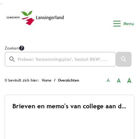
Ga naar de inhoud van deze pagina
Ga naar het zoeken
Ga naar het menu
Menu
Zoeken
A
A
A
U bevindt zich hier:
Home
Overzichten
Brieven en memo's van college aan de raad 2026