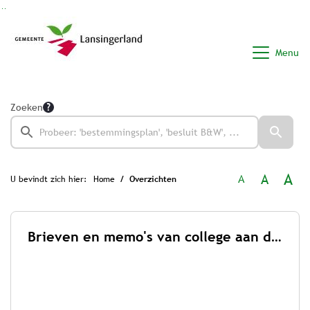
Ga naar de inhoud van deze pagina
Ga naar het zoeken
Ga naar het menu
Menu
Zoeken
A
A
A
U bevindt zich hier:
Home
Overzichten
Brieven en memo's van college aan de raad 2026