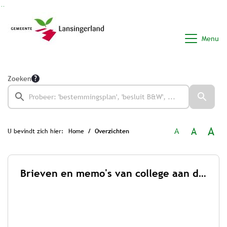
Ga naar de inhoud van deze pagina
Ga naar het zoeken
Ga naar het menu
Menu
Zoeken
A
A
A
U bevindt zich hier:
Home
Overzichten
Brieven en memo's van college aan de raad 2026