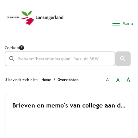
Ga naar de inhoud van deze pagina
Ga naar het zoeken
Ga naar het menu
Menu
Zoeken
A
A
A
U bevindt zich hier:
Home
Overzichten
Brieven en memo's van college aan de raad 2026