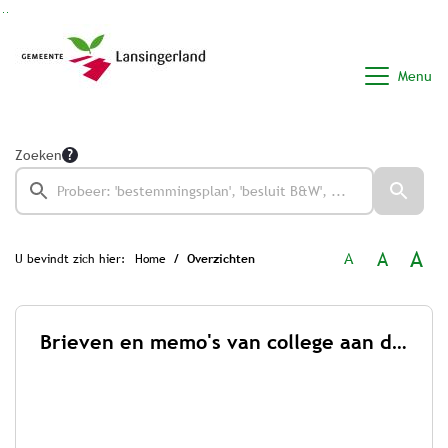
Ga naar de inhoud van deze pagina
Ga naar het zoeken
Ga naar het menu
Menu
Zoeken
A
A
A
U bevindt zich hier:
Home
Overzichten
Brieven en memo's van college aan de raad 2026