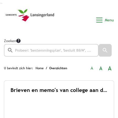
Ga naar de inhoud van deze pagina
Ga naar het zoeken
Ga naar het menu
Menu
Zoeken
A
A
A
U bevindt zich hier:
Home
Overzichten
Brieven en memo's van college aan de raad 2026