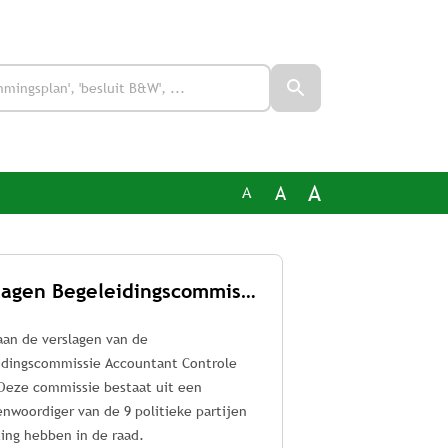
A
A
A
Verslagen Begeleidingscommissie Accountant Controle (BAC)
aan de verslagen van de
idingscommissie Accountant Controle
 Deze commissie bestaat uit een
nwoordiger van de 9 politieke partijen
ting hebben in de raad.