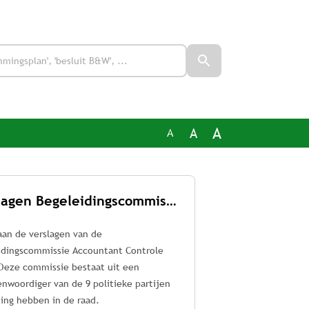
A
A
A
Verslagen Begeleidingscommissie Accountant Controle (BAC)
aan de verslagen van de
idingscommissie Accountant Controle
 Deze commissie bestaat uit een
nwoordiger van de 9 politieke partijen
ting hebben in de raad.