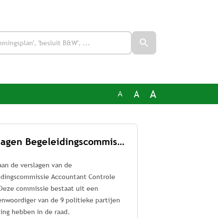
A
A
A
Verslagen Begeleidingscommissie Accountant Controle (BAC)
aan de verslagen van de
idingscommissie Accountant Controle
 Deze commissie bestaat uit een
nwoordiger van de 9 politieke partijen
ting hebben in de raad.