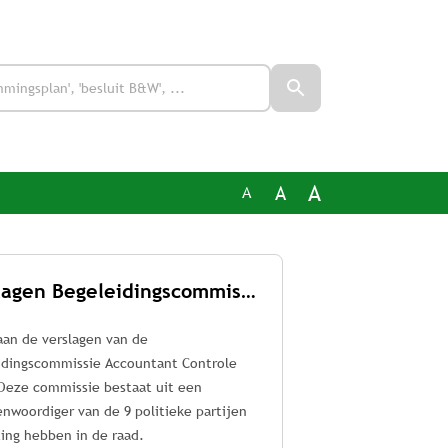
A
A
A
Verslagen Begeleidingscommissie Accountant Controle (BAC)
aan de verslagen van de
idingscommissie Accountant Controle
 Deze commissie bestaat uit een
nwoordiger van de 9 politieke partijen
ting hebben in de raad.