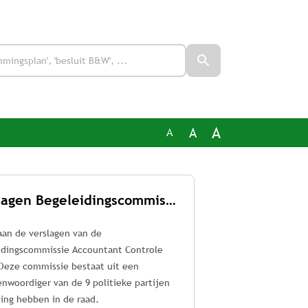
A
A
A
Verslagen Begeleidingscommissie Accountant Controle (BAC)
aan de verslagen van de
idingscommissie Accountant Controle
 Deze commissie bestaat uit een
nwoordiger van de 9 politieke partijen
ting hebben in de raad.