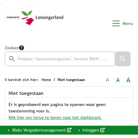
Ga naar de inhoud van deze pagina
Ga naar het zoeken
Ga naar het menu
Menu
Zoeken
A
A
A
U bevindt zich hier:
Home
Niet toegestaan
Niet toegestaan
Er is geprobeerd een pagina te openen waar geen
toestemming voor is.
Klik hier om terug te keren naar het dashboard.
iBabs Vergadermanagement
Inloggen