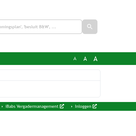
A
A
A
iBabs Vergadermanagement
Inloggen