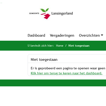
Ga naar de inhoud van deze pagina
Ga naar het zoeken
Ga naar het menu
Dashboard
Vergaderingen
Overzichten
U bevindt zich hier:
Home
Niet toegestaan
Niet toegestaan
Er is geprobeerd een pagina te openen waar geen
Klik hier om terug te keren naar het dashboard.