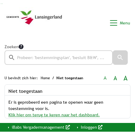
Ga naar de inhoud van deze pagina
Ga naar het zoeken
Ga naar het menu
Menu
Zoeken
A
A
A
U bevindt zich hier:
Home
Niet toegestaan
Niet toegestaan
Er is geprobeerd een pagina te openen waar geen
toestemming voor is.
Klik hier om terug te keren naar het dashboard.
iBabs Vergadermanagement
Inloggen