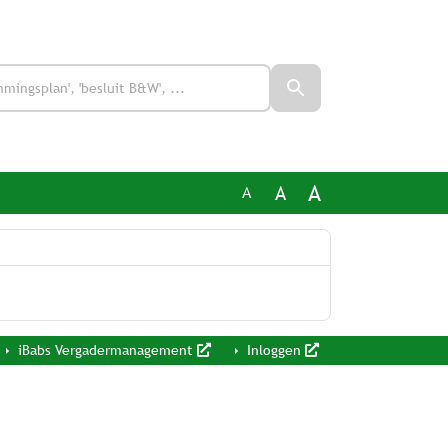
A
A
A
iBabs Vergadermanagement
Inloggen