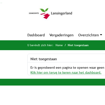
Ga naar de inhoud van deze pagina
Ga naar het zoeken
Ga naar het menu
Dashboard
Vergaderingen
Overzichten
U bevindt zich hier:
Home
Niet toegestaan
Niet toegestaan
Er is geprobeerd een pagina te openen waar geen
Klik hier om terug te keren naar het dashboard.