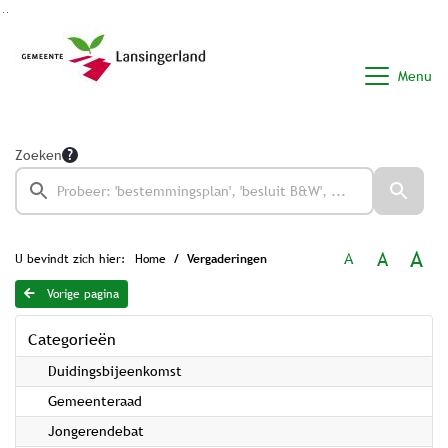
Ga naar de inhoud van deze pagina
Ga naar het zoeken
Ga naar het menu
Menu
Zoeken
A
A
A
U bevindt zich hier:
Home
Vergaderingen
Vorige pagina
Categorieën
Duidingsbijeenkomst
Gemeenteraad
Jongerendebat