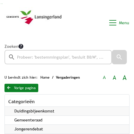
Ga naar de inhoud van deze pagina
Ga naar het zoeken
Ga naar het menu
Menu
Zoeken
A
A
A
U bevindt zich hier:
Home
Vergaderingen
Vorige pagina
Categorieën
Duidingsbijeenkomst
Gemeenteraad
Jongerendebat