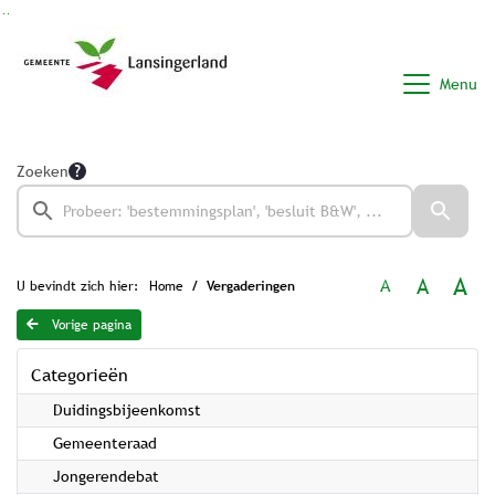
Ga naar de inhoud van deze pagina
Ga naar het zoeken
Ga naar het menu
Menu
Zoeken
A
A
A
U bevindt zich hier:
Home
Vergaderingen
Vorige pagina
Categorieën
Duidingsbijeenkomst
Gemeenteraad
Jongerendebat