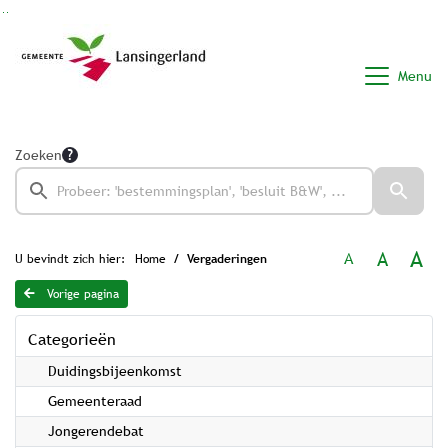
Ga naar de inhoud van deze pagina
Ga naar het zoeken
Ga naar het menu
Menu
Zoeken
A
A
A
U bevindt zich hier:
Home
Vergaderingen
Vorige pagina
Categorieën
Duidingsbijeenkomst
Gemeenteraad
Jongerendebat