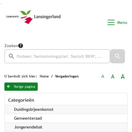
Ga naar de inhoud van deze pagina
Ga naar het zoeken
Ga naar het menu
Menu
Zoeken
A
A
A
U bevindt zich hier:
Home
Vergaderingen
Vorige pagina
Categorieën
Duidingsbijeenkomst
Gemeenteraad
Jongerendebat