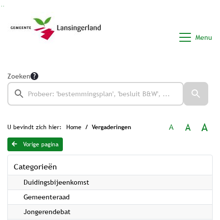
Ga naar de inhoud van deze pagina
Ga naar het zoeken
Ga naar het menu
Menu
Zoeken
A
A
A
U bevindt zich hier:
Home
Vergaderingen
Vorige pagina
Categorieën
Duidingsbijeenkomst
Gemeenteraad
Jongerendebat