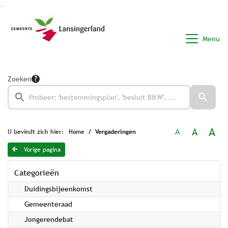
Ga naar de inhoud van deze pagina
Ga naar het zoeken
Ga naar het menu
Menu
Zoeken
A
A
A
U bevindt zich hier:
Home
Vergaderingen
Vorige pagina
Categorieën
Duidingsbijeenkomst
Gemeenteraad
Jongerendebat