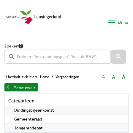
Ga naar de inhoud van deze pagina
Ga naar het zoeken
Ga naar het menu
Menu
Zoeken
A
A
A
U bevindt zich hier:
Home
Vergaderingen
Vorige pagina
Categorieën
Duidingsbijeenkomst
Gemeenteraad
Jongerendebat